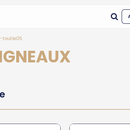
-toutle05
VIGNEAUX
he