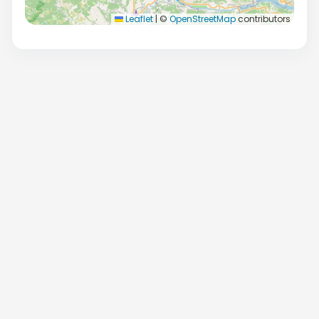
Leaflet
|
©
OpenStreetMap
contributors