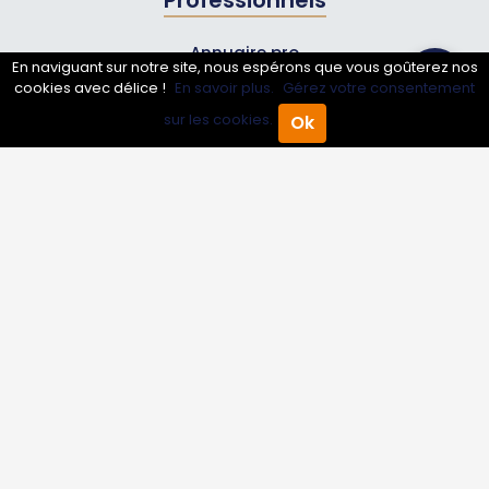
Professionnels
Annuaire pro
En naviguant sur notre site, nous espérons que vous goûterez nos
cookies avec délice !
En savoir plus.
Gérez votre consentement
Inscrire mon entreprise
sur les cookies.
Ok
Les Abonnements Pros
Accueil
Annuaire Pro
Agenda
Menu
Infos
Mentions légales et CGV
Suivez-nous