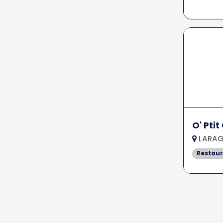
O' Pti
LARAG
Restau