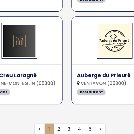
t Creu Laragné
Auberge du Prieuré
NE-MONTEGLIN (05300)
VENTAVON (05300)
rant
Restaurant
<
1
2
3
4
5
>