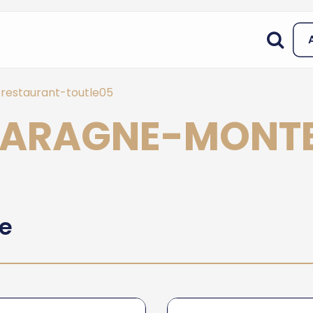
restaurant-toutle05
 LARAGNE-MONT
he