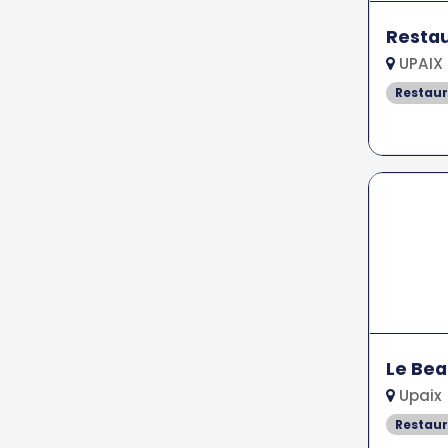
Restau
UPAIX
Restau
Le Bea
Upaix
Restau