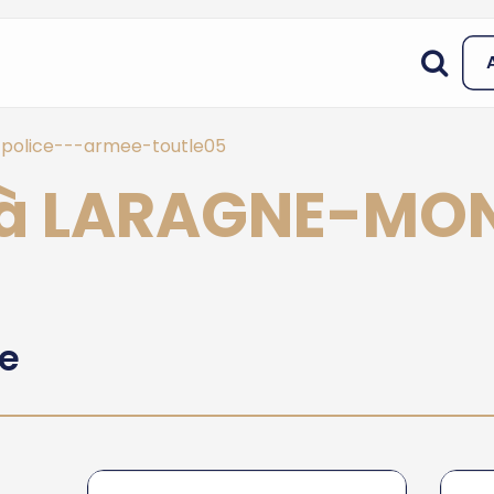
police---armee-toutle05
 à LARAGNE-MO
he