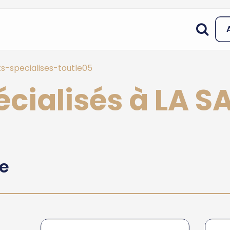
s-specialises-toutle05
écialisés à LA S
he