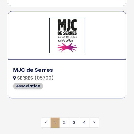
MJC de Serres
SERRES (05700)
Association
<
1
2
3
4
>