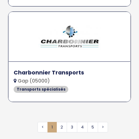
Charbonnier Transports
Gap (05000)
Transports spécialisés
<
1
2
3
4
5
>