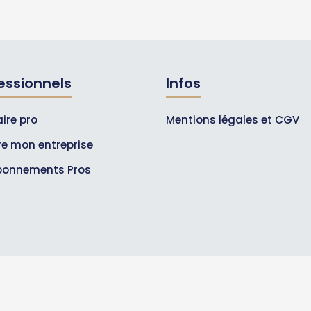
essionnels
Infos
ire pro
Mentions légales et CGV
ire mon entreprise
bonnements Pros
© 2007-2026
Toutle05