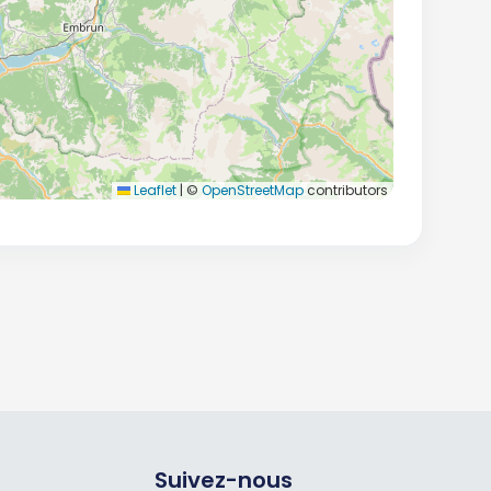
Leaflet
|
©
OpenStreetMap
contributors
Suivez-nous