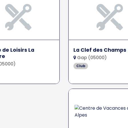
 de Loisirs La
La Clef des Champs
ère
Gap (05000)
05000)
Club