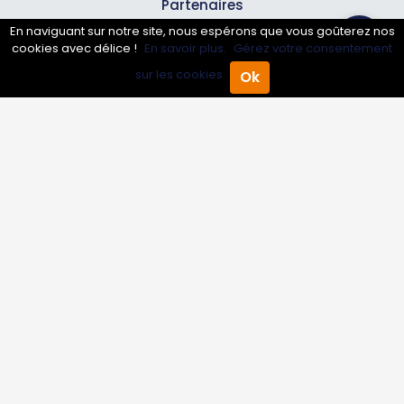
Partenaires
En naviguant sur notre site, nous espérons que vous goûterez nos
cookies avec délice !
En savoir plus.
Gérez votre consentement
Professionnels
sur les cookies.
Ok
Accueil
Annuaire Pro
Agenda
Menu
Annuaire pro
Inscrire mon entreprise
Les Abonnements Pros
Infos
Mentions légales et CGV
Suivez-nous