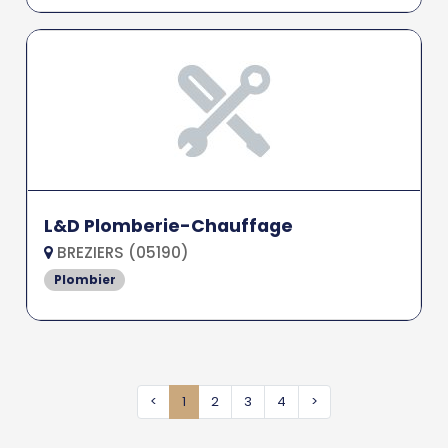
L&D Plomberie-Chauffage
BREZIERS (05190)
Plombier
<
1
2
3
4
>