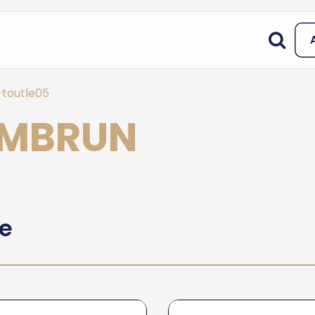
-toutle05
 EMBRUN
he