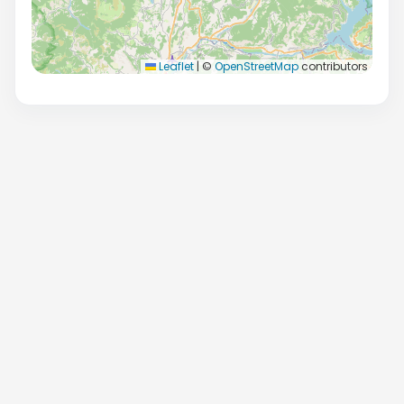
Leaflet
|
©
OpenStreetMap
contributors