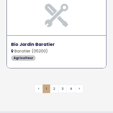
Bio Jardin Baratier
Baratier (05200)
Agriculteur
<
1
2
3
4
>