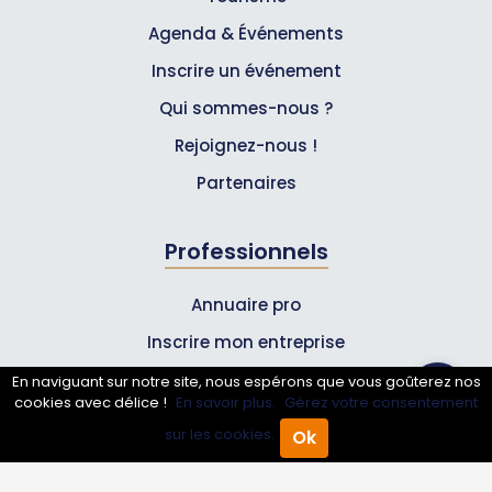
Agenda & Événements
Inscrire un événement
Qui sommes-nous ?
Rejoignez-nous !
Partenaires
Professionnels
Annuaire pro
Inscrire mon entreprise
Les Abonnements Pros
En naviguant sur notre site, nous espérons que vous goûterez nos
cookies avec délice !
En savoir plus.
Gérez votre consentement
sur les cookies.
Ok
Infos
Accueil
Annuaire Pro
Agenda
Menu