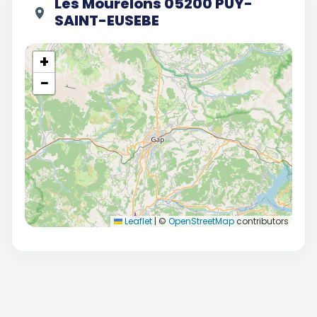
Les Mourelons 05200 PUY-
SAINT-EUSEBE
+
−
Leaflet
|
©
OpenStreetMap
contributors