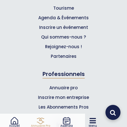
Tourisme
Agenda & Événements
Inscrire un événement
Qui sommes-nous ?
Rejoignez-nous !
Partenaires
Professionnels
Annuaire pro
Inscrire mon entreprise
Les Abonnements Pros
Infos
Accueil
Annuaire Pro
Agenda
Menu