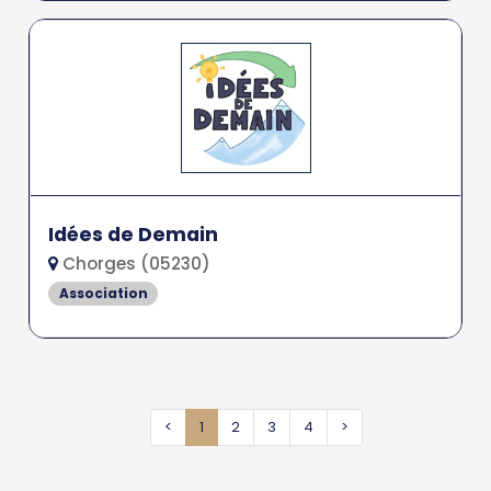
Idées de Demain
Chorges (05230)
Association
<
1
2
3
4
>