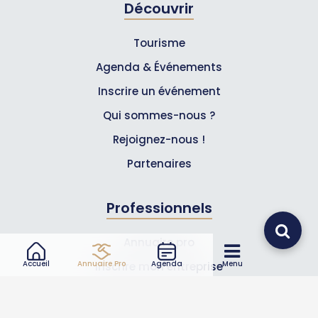
Découvrir
Tourisme
Agenda & Événements
Inscrire un événement
Qui sommes-nous ?
Rejoignez-nous !
Partenaires
Professionnels
Annuaire pro
Accueil
Annuaire Pro
Agenda
Menu
Inscrire mon entreprise
Les Abonnements Pros