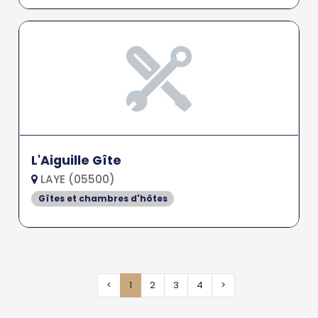
L'Aiguille Gîte
LAYE (05500)
Gîtes et chambres d'hôtes
<
1
2
3
4
>