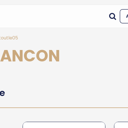
toutle05
RIANCON
he