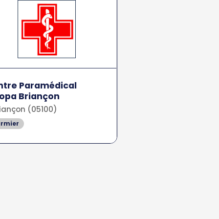
tre Paramédical
opa Briançon
iançon (05100)
irmier