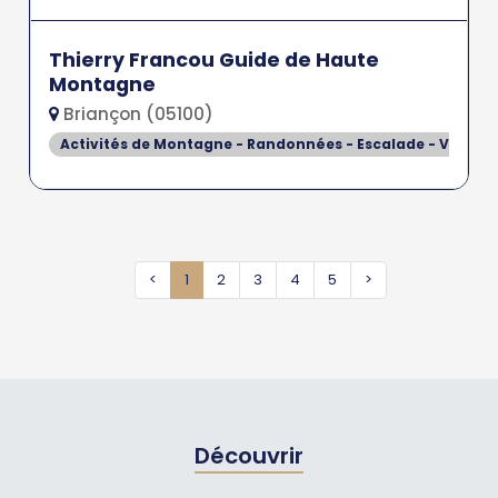
Thierry Francou Guide de Haute
Montagne
Briançon (05100)
Activités de Montagne - Randonnées - Escalade - Via Fer
<
1
2
3
4
5
>
Découvrir