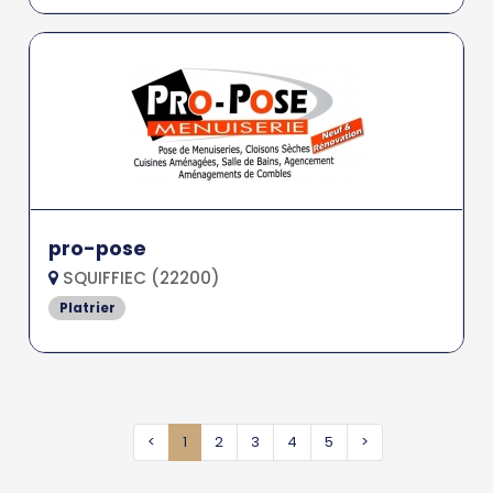
pro-pose
SQUIFFIEC (22200)
Platrier
<
1
2
3
4
5
>