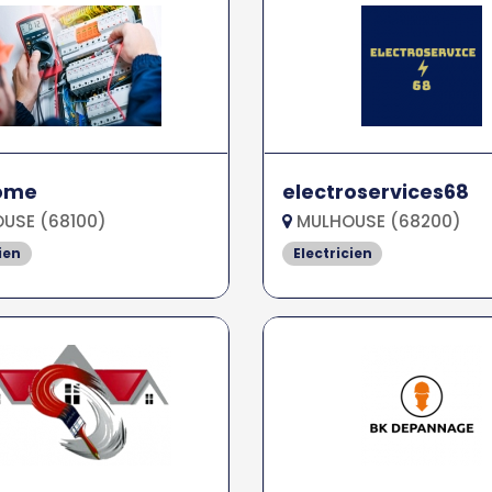
home
electroservices68
USE (68100)
MULHOUSE (68200)
ien
Electricien