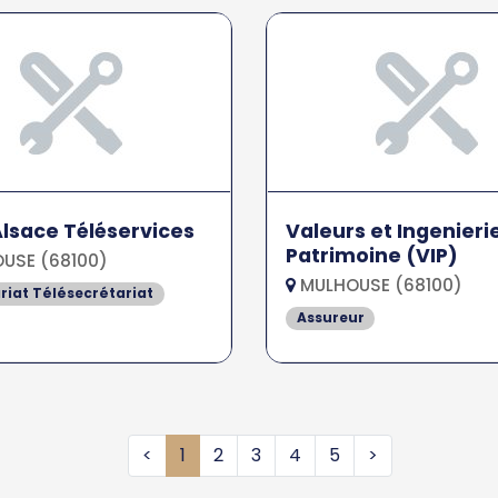
Alsace Téléservices
Valeurs et Ingenieri
Patrimoine (VIP)
USE (68100)
MULHOUSE (68100)
riat Télésecrétariat
Assureur
<
1
2
3
4
5
>