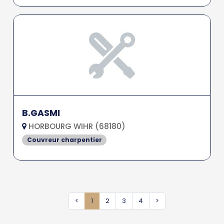
B.GASMI
HORBOURG WIHR (68180)
Couvreur charpentier
<
1
2
3
4
>