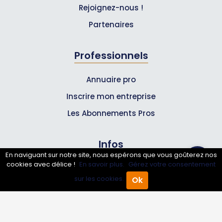
Rejoignez-nous !
Partenaires
Professionnels
Annuaire pro
Inscrire mon entreprise
Les Abonnements Pros
Infos
En naviguant sur notre site, nous espérons que vous goûterez nos
cookies avec délice !
En savoir plus.
Gérez votre consentement
Mentions légales et CGV
sur les cookies.
Ok
Accueil
Annuaire Pro
Agenda
Menu
Suivez-nous