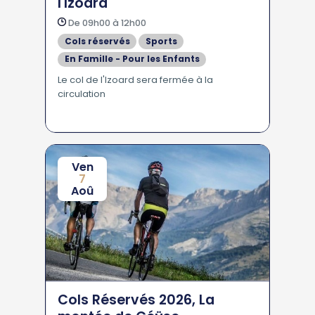
l'Izoard
De 09h00 à 12h00
Cols réservés
Sports
En Famille - Pour les Enfants
Le col de l'Izoard sera fermée à la
circulation
Ven
7
Aoû
Cols Réservés 2026, La