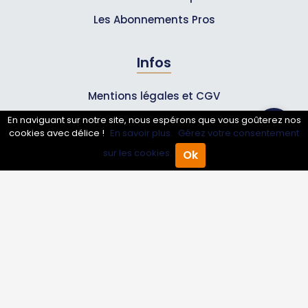
Les Abonnements Pros
Infos
Mentions légales et CGV
En naviguant sur notre site, nous espérons que vous goûterez nos
cookies avec délice !
En savoir plus.
Gérez votre consentement
Suivez-nous
sur les cookies.
Ok
Accueil
Annuaire Pro
Agenda
Menu
© 2007-2026
Toutle05