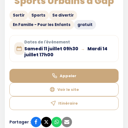
Sports Urbains à Gap
Sortir
Sports
Se divertir
En Famille - Pour les Enfants
gratuit
Dates de l'événement
Samedi 11 juillet 09h30
Mardi 14
→
juillet 17h00
Appeler
Voir le site
Itinéraire
Partager :