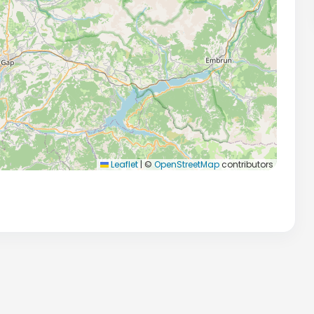
Leaflet
|
©
OpenStreetMap
contributors