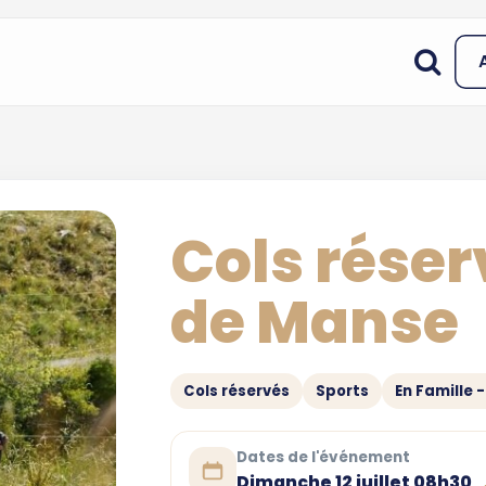
Cols réser
de Manse
Cols réservés
Sports
En Famille 
Dates de l'événement
Dimanche 12 juillet 08h30