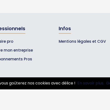
essionnels
Infos
ire pro
Mentions légales et CGV
ire mon entreprise
bonnements Pros
vous goûterez nos cookies avec délice !
En savoir plus.
G
© 2007-2026
Toutle05