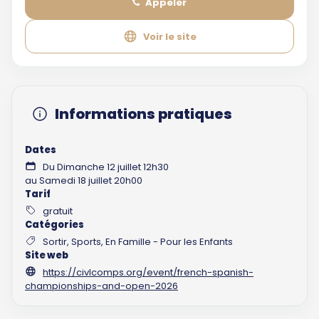
Appeler
Voir le site
Informations pratiques
Dates
Du Dimanche 12 juillet 12h30
au Samedi 18 juillet 20h00
Tarif
gratuit
Catégories
Sortir, Sports, En Famille - Pour les Enfants
Site web
https://civlcomps.org/event/french-spanish-
championships-and-open-2026