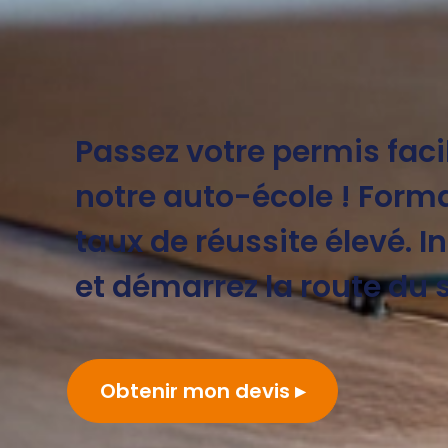
Passez votre permis fac
notre auto-école ! Forma
taux de réussite élevé. 
et démarrez la route du 
Obtenir mon devis