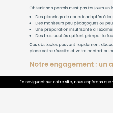
Obtenir son permis n’est pas toujours un 
Des plannings de cours inadaptés à le
Des moniteurs peu pédagogues ou peu 
Une préparation insuffisante à l’exame
Des frais cachés qui font grimper la fa
Ces obstacles peuvent rapidement décourag
place votre réussite et votre confort au c
Notre engagement : un 
Des moniteurs expérimentés et bienve
En naviguant sur notre site, nous espérons que 
progresser à votre rythme, dans une ambi
Des horaires flexibles
: Cours de code 
Une pédagogie moderne
: Simulateur 
apprentissage.
Transparence totale sur les tarifs
: Pa