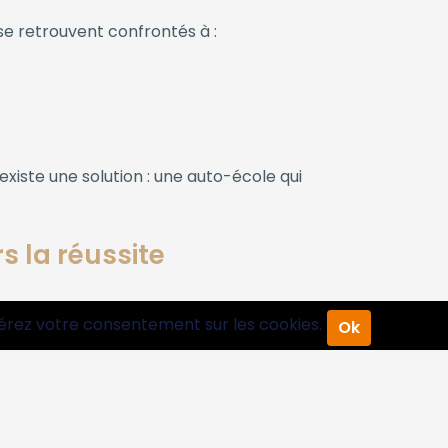
se retrouvent confrontés à :
iste une solution : une auto-école qui
 la réussite
eur métier. Leur objectif ? Vous faire
érez votre consentement sur les cookies.
Ok
 soir et le week-end.
mettons la technologie au service de votre
et adaptés à tous les budgets.