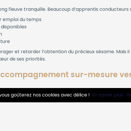
long fleuve tranquille. Beaucoup d’apprentis conducteurs 
ur emploi du temps
disponibles
n
cture
er et retarder l’obtention du précieux sésame. Mais il ex
œur de ses priorités.
accompagnement sur-mesure vers
illants
: Nos formateurs sont diplômés et passionnés par l
vous goûterez nos cookies avec délice !
En savoir plus.
G
ance sereine et motivante.
et de conduite adaptés à votre emploi du temps, même le
de conduite, outils numériques, suivi personnalisé... Nous 
s de mauvaise surprise. Nos forfaits sont clairs, détaillés 