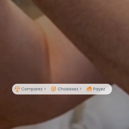
Comparez >
Choisissez >
Payez