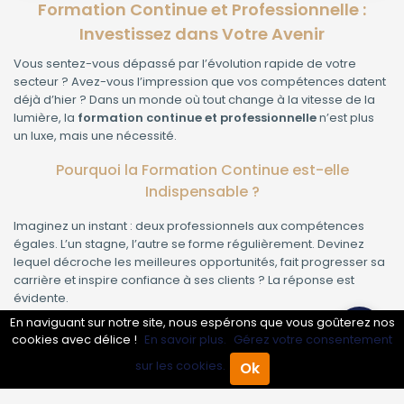
Formation Continue et Professionnelle :
Investissez dans Votre Avenir
Vous sentez-vous dépassé par l’évolution rapide de votre
secteur ? Avez-vous l’impression que vos compétences datent
déjà d’hier ? Dans un monde où tout change à la vitesse de la
lumière, la
formation continue et professionnelle
n’est plus
un luxe, mais une nécessité.
Pourquoi la Formation Continue est-elle
Indispensable ?
Imaginez un instant : deux professionnels aux compétences
égales. L’un stagne, l’autre se forme régulièrement. Devinez
lequel décroche les meilleures opportunités, fait progresser sa
carrière et inspire confiance à ses clients ? La réponse est
évidente.
En naviguant sur notre site, nous espérons que vous goûterez nos
Se démarquer sur le marché de l’emploi
: les employeurs
cookies avec délice !
En savoir plus.
Gérez votre consentement
et clients recherchent des experts à la page.
Sécuriser son emploi
: plus vos compétences sont
sur les cookies.
Ok
Accueil
Annuaire Pro
Agenda
Menu
actualisées, plus votre place est valorisée.
Augmenter son salaire
: les profils formés sont mieux