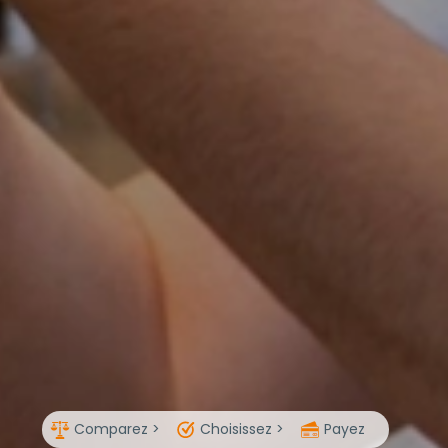
Comparez >
Choisissez >
Payez