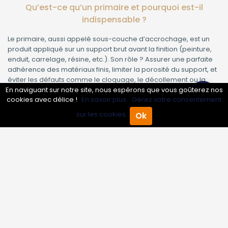
Qu’est-ce qu’un primaire et pourquoi est-il
indispensable ?
Le primaire, aussi appelé sous-couche d’accrochage, est un
produit appliqué sur un support brut avant la finition (peinture,
enduit, carrelage, résine, etc.). Son rôle ? Assurer une parfaite
adhérence des matériaux finis, limiter la porosité du support, et
éviter les défauts comme le cloquage, le décollement ou la
fissuration.
En naviguant sur notre site, nous espérons que vous goûterez nos
cookies avec délice !
En savoir plus.
Gérez votre consentement
Optimise la tenue de la peinture ou du revêtement
sur les cookies.
Ok
Uniformise l’absorption du support
Accueil
Annuaire Pro
Agenda
Menu
Rend la surface plus résistante à l’humidité et aux
agressions
Facilite les finitions et réduit la consommation de
peinture
Les erreurs fréquentes lors de l’application d’un
primaire
Appliquer un primaire semble simple… mais la réalité est toute
autre ! Un mauvais choix de produit, une application bâclée ou
une méconnaissance du support peuvent compromettre