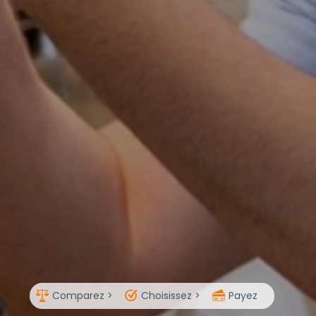
Comparez >
Choisissez >
Payez