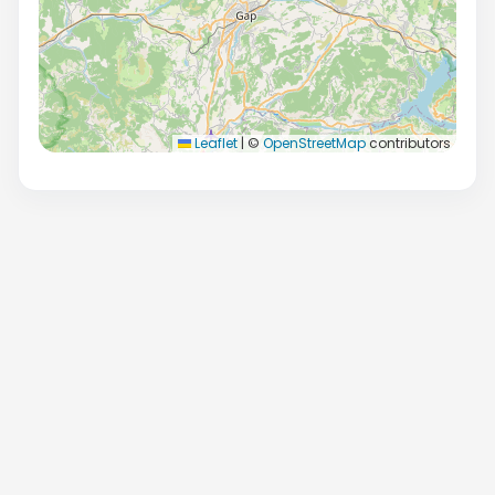
Leaflet
|
©
OpenStreetMap
contributors