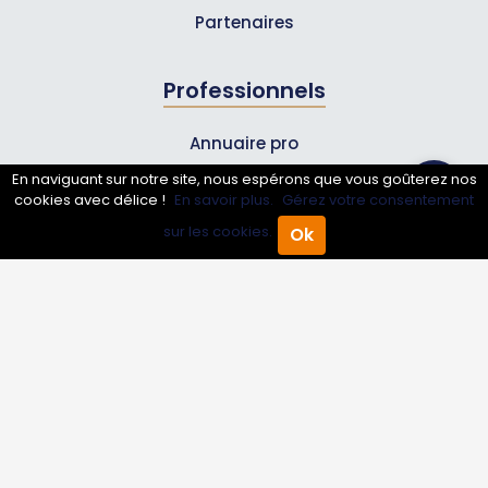
Partenaires
Professionnels
Annuaire pro
Inscrire mon entreprise
En naviguant sur notre site, nous espérons que vous goûterez nos
cookies avec délice !
En savoir plus.
Gérez votre consentement
Les Abonnements Pros
sur les cookies.
Ok
Accueil
Annuaire Pro
Agenda
Menu
Infos
Mentions légales et CGV
Suivez-nous