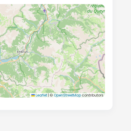
Leaflet
|
©
OpenStreetMap
contributors