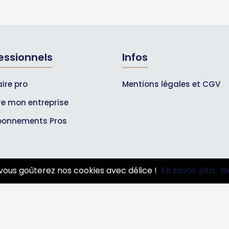
essionnels
Infos
ire pro
Mentions légales et CGV
ire mon entreprise
bonnements Pros
vous goûterez nos cookies avec délice !
En savoir plus.
G
© 2007-2026
Toutle05