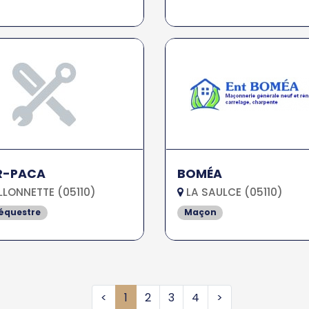
R-PACA
BOMÉA
LONNETTE (05110)
LA SAULCE (05110)
équestre
Maçon
<
1
2
3
4
>