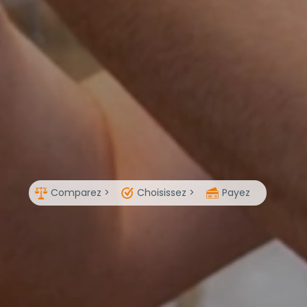
Comparez >
Choisissez >
Payez