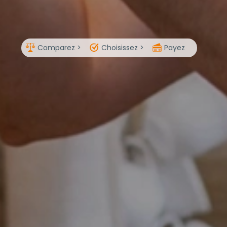
Comparez >
Choisissez >
Payez