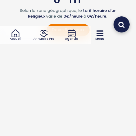
Selon la zone géographique, le
tarif horaire d'un
Religieux
varie de
0€/heure
à
0€/heure
.
Devis Religieux
Accueil
Annuaire Pro
Agenda
Menu
Frais de
déplacement
d'un religieux en
2026
€
0
HT
Le
coût de déplacement d'un Religieux
varie de
0
à
0€
.
Quel type d’intervention de religieux souhaitez-vous ?