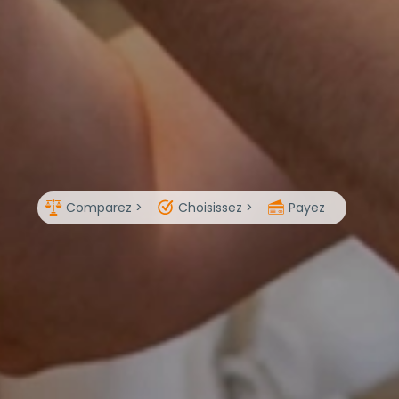
Comparez >
Choisissez >
Payez