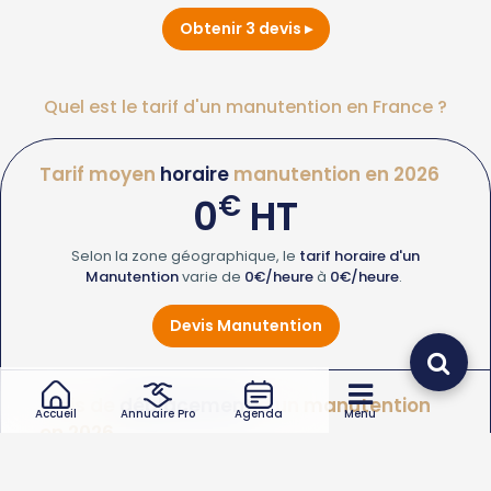
Obtenir 3 devis
Quel est le tarif d'un manutention en France ?
Tarif moyen
horaire
manutention en 2026
€
0
HT
Selon la zone géographique, le
tarif horaire d'un
Manutention
varie de
0€/heure
à
0€/heure
.
Devis Manutention
Frais de
déplacement
d'un manutention
Accueil
Annuaire Pro
Agenda
Menu
en 2026
€
0
HT