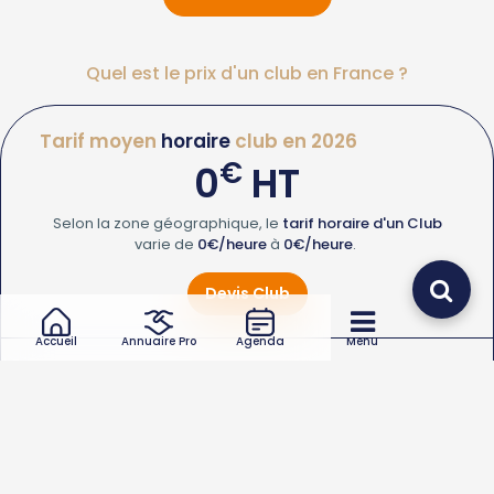
Quel est le prix d'un club en France ?
Tarif moyen
horaire
club en 2026
€
0
HT
Selon la zone géographique, le
tarif horaire d'un Club
varie de
0€/heure
à
0€/heure
.
Devis Club
Accueil
Annuaire Pro
Agenda
Menu
Frais de
déplacement
d'un club en 2026
€
0
HT
Le
coût de déplacement d'un Club
varie de
0
à
0€
.