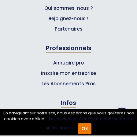
Qui sommes-nous ?
Rejoignez-nous !
Partenaires
Professionnels
Annuaire pro
Inscrire mon entreprise
Les Abonnements Pros
Infos
En naviguant sur notre site, nous espérons que vous goûterez nos
Mentions légales et CGV
cookies avec délice !
En savoir plus.
Gérez votre consentement
sur les cookies.
Ok
Accueil
Annuaire Pro
Agenda
Menu
Suivez-nous