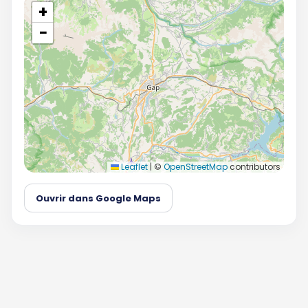
+
−
Leaflet
|
©
OpenStreetMap
contributors
Ouvrir dans Google Maps