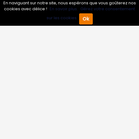
En naviguant sur notre site, nous espérons que vous goûterez nos
cookies avec délice !
En savoir plus.
Gérez votre consentement
Infos
sur les cookies.
Ok
Accueil
Annuaire Pro
Agenda
Menu
Mentions légales et CGV
Suivez-nous
© 2007-2026
Toutle05