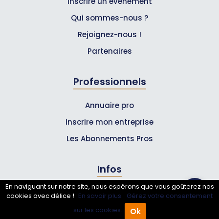
Inscrire un événement
Qui sommes-nous ?
Rejoignez-nous !
Partenaires
Professionnels
Annuaire pro
Inscrire mon entreprise
Les Abonnements Pros
Infos
En naviguant sur notre site, nous espérons que vous goûterez nos
Mentions légales et CGV
cookies avec délice !
En savoir plus.
Gérez votre consentement
sur les cookies.
Ok
Accueil
Annuaire Pro
Agenda
Menu