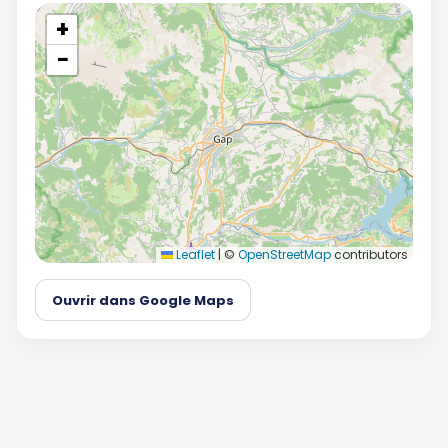
+
−
Leaflet
|
©
OpenStreetMap
contributors
Ouvrir dans Google Maps