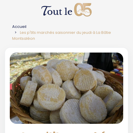
Accueil
Les p'tits marchés saisonnier du jeudi à La Bâtie
Montsaléon