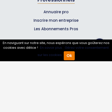
Annuaire pro
Inscrire mon entreprise
Les Abonnements Pros
En naviguant sur notre site, nous espérons que vous goûterez nos
Infos
cookies avec délice !
En savoir plus.
Gérez votre consentement
sur les cookies.
Ok
Mentions légales et CGV
Accueil
Annuaire Pro
Agenda
Menu
Suivez-nous