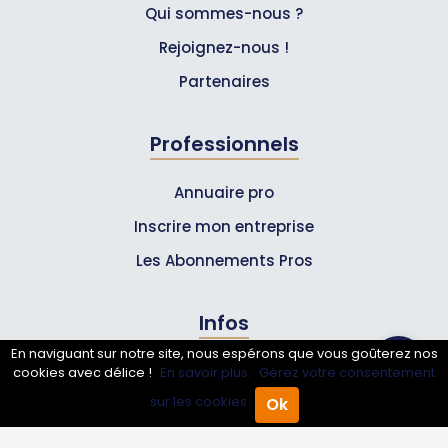
Qui sommes-nous ?
Rejoignez-nous !
Partenaires
Professionnels
Annuaire pro
Inscrire mon entreprise
Les Abonnements Pros
Infos
En naviguant sur notre site, nous espérons que vous goûterez nos
Mentions légales et CGV
cookies avec délice !
En savoir plus.
Gérez votre consentement
sur les cookies.
Ok
Accueil
Annuaire Pro
Agenda
Menu
Suivez-nous