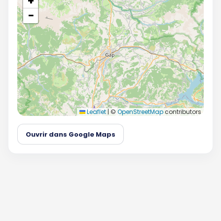
+
−
Leaflet
|
©
OpenStreetMap
contributors
Ouvrir dans Google Maps