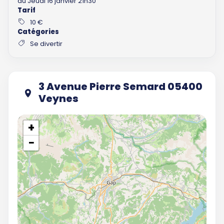
au Jeudi 16 janvier 21h30
Tarif
10 €
Catégories
Se divertir
3 Avenue Pierre Semard 05400
Veynes
+
−