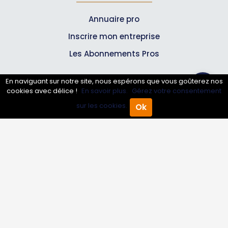
Annuaire pro
Inscrire mon entreprise
Les Abonnements Pros
En naviguant sur notre site, nous espérons que vous goûterez nos
Infos
cookies avec délice !
En savoir plus.
Gérez votre consentement
sur les cookies.
Ok
Mentions légales et CGV
Accueil
Annuaire Pro
Agenda
Menu
Suivez-nous