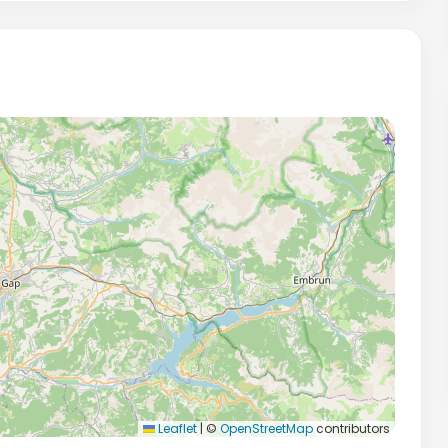
Leaflet
|
©
OpenStreetMap
contributors