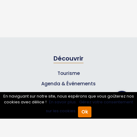
Découvrir
Tourisme
Agenda & Événements
Inscrire un événement
En naviguant sur notre site, nous espérons que vous goûterez nos
cookies avec délice !
En savoir plus.
Gérez votre consentement
Qui sommes-nous ?
sur les cookies.
Ok
Accueil
Annuaire Pro
Agenda
Menu
Rejoignez-nous !
Partenaires