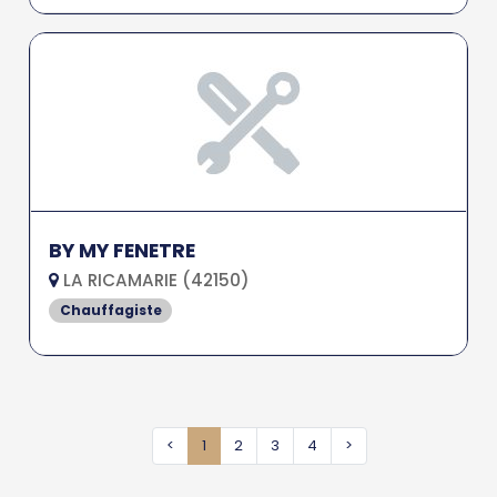
BY MY FENETRE
LA RICAMARIE (42150)
Chauffagiste
<
1
2
3
4
>